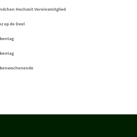
ndchen Hochzeit Vereinsmitglied
z op de Deel
bentag
bentag
obenwochenende