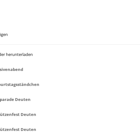
eigen
der herunterladen
sivenabend
urtstagsständchen
parade Deuten
ützenfest Deuten
ützenfest Deuten